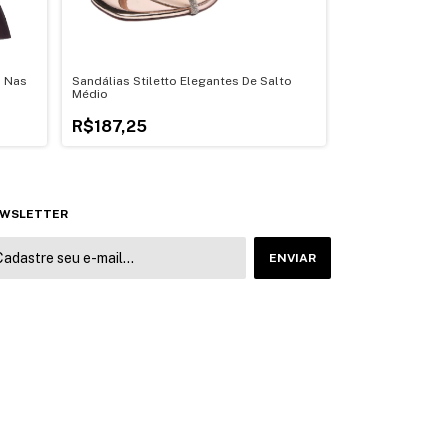
o Nas
Sandálias Stiletto Elegantes De Salto
Camisa Branca P
Médio
R$199,75
R$187,25
WSLETTER