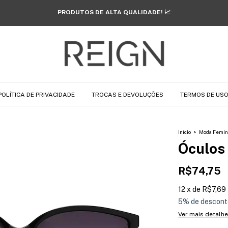
FRETE GRÁTIS SOMENTE HOJE! 🔥
POLÍTICA DE PRIVACIDADE
TROCAS E DEVOLUÇÕES
TERMOS DE US
Início
>
Moda Femin
Óculos
R$74,75
12
x
de
R$7,69
5% de descont
Ver mais detalh