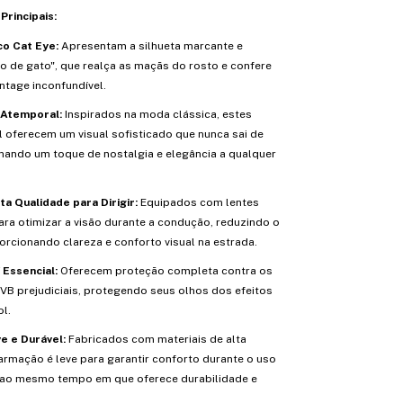
Principais:
co Cat Eye:
Apresentam a silhueta marcante e
ho de gato", que realça as maçãs do rosto e confere
ntage inconfundível.
 Atemporal:
Inspirados na moda clássica, estes
l oferecem um visual sofisticado que nunca sai de
nando um toque de nostalgia e elegância a qualquer
ta Qualidade para Dirigir:
Equipados com lentes
ara otimizar a visão durante a condução, reduzindo o
orcionando clareza e conforto visual na estrada.
Essencial:
Oferecem proteção completa contra os
UVB prejudiciais, protegendo seus olhos dos efeitos
l.
e e Durável:
Fabricados com materiais de alta
 armação é leve para garantir conforto durante o uso
ao mesmo tempo em que oferece durabilidade e