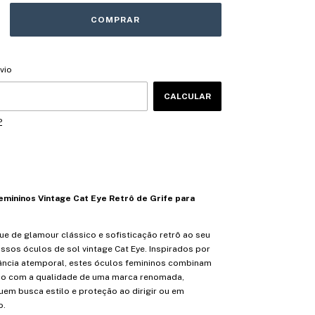
CEP:
ALTERAR CEP
vio
CALCULAR
P
emininos Vintage Cat Eye Retrô de Grife para
e de glamour clássico e sofisticação retrô ao seu
ssos óculos de sol vintage Cat Eye. Inspirados por
ância atemporal, estes óculos femininos combinam
co com a qualidade de uma marca renomada,
uem busca estilo e proteção ao dirigir ou em
o.