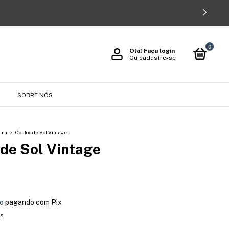
0
Olá!
Faça login
Ou cadastre-se
O
SOBRE NÓS
ina
>
Óculos de Sol Vintage
 de Sol Vintage
o
pagando com Pix
es