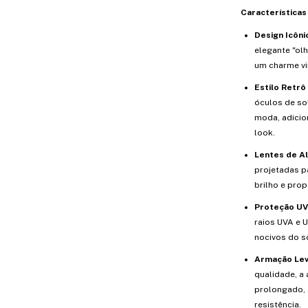
Características 
Design Icôni
elegante "ol
um charme vi
Estilo Retrô
óculos de so
moda, adicio
look.
Lentes de Al
projetadas p
brilho e prop
Proteção UV 
raios UVA e 
nocivos do so
Armação Lev
qualidade, a
prolongado, 
resistência.