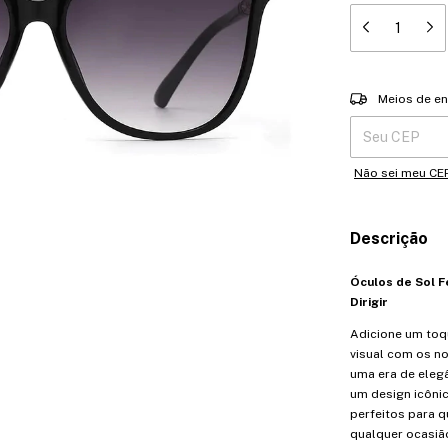
Entregas para o 
Meios de en
Não sei meu CE
Descrição
Óculos de Sol F
Dirigir
Adicione um toqu
visual com os no
uma era de eleg
um design icôni
perfeitos para q
qualquer ocasiã