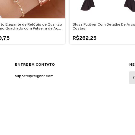
to Elegante de Relógio de Quartzo
Blusa Pulôver Com Detalhe De Arc
ino Quadrado com Pulseira de Aço
Costas
ável
9,75
R$262,25
ENTRE EM CONTATO
NE
suporte@reignbr.com