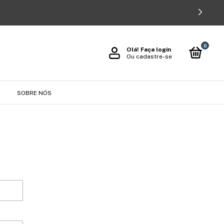
0
Olá!
Faça login
Ou cadastre-se
O
SOBRE NÓS