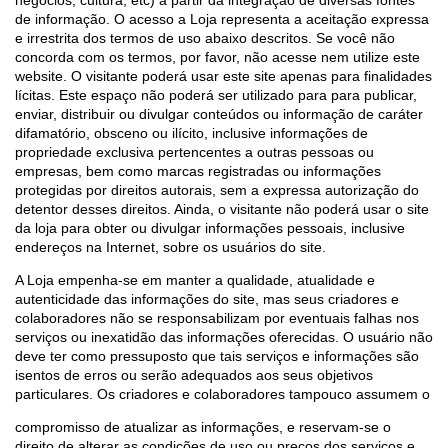
negócios, cultura, etc) a partir da integração de diversas fontes
de informação. O acesso a Loja representa a aceitação expressa
e irrestrita dos termos de uso abaixo descritos. Se você não
concorda com os termos, por favor, não acesse nem utilize este
website. O visitante poderá usar este site apenas para finalidades
lícitas. Este espaço não poderá ser utilizado para para publicar,
enviar, distribuir ou divulgar conteúdos ou informação de caráter
difamatório, obsceno ou ilícito, inclusive informações de
propriedade exclusiva pertencentes a outras pessoas ou
empresas, bem como marcas registradas ou informações
protegidas por direitos autorais, sem a expressa autorização do
detentor desses direitos. Ainda, o visitante não poderá usar o site
da loja para obter ou divulgar informações pessoais, inclusive
endereços na Internet, sobre os usuários do site.
A Loja empenha-se em manter a qualidade, atualidade e
autenticidade das informações do site, mas seus criadores e
colaboradores não se responsabilizam por eventuais falhas nos
serviços ou inexatidão das informações oferecidas. O usuário não
deve ter como pressuposto que tais serviços e informações são
isentos de erros ou serão adequados aos seus objetivos
particulares. Os criadores e colaboradores tampouco assumem o
compromisso de atualizar as informações, e reservam-se o
direito de alterar as condições de uso ou preços dos serviços e