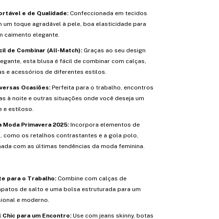
rtável e de Qualidade:
Confeccionada em tecidos
 um toque agradável à pele, boa elasticidade para
m caimento elegante.
cil de Combinar (All-Match):
Graças ao seu design
egante, esta blusa é fácil de combinar com calças,
as e acessórios de diferentes estilos.
iversas Ocasiões:
Perfeita para o trabalho, encontros
das à noite e outras situações onde você deseja um
 e estiloso.
a Moda Primavera 2025:
Incorpora elementos de
s, como os retalhos contrastantes e a gola polo,
hada com as últimas tendências da moda feminina.
e para o Trabalho:
Combine com calças de
sapatos de salto e uma bolsa estruturada para um
sional e moderno.
l Chic para um Encontro:
Use com jeans skinny, botas