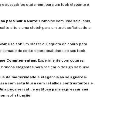
o e acessórios statement para um look elegante e
no para Sair à Noite:
Combine com uma saia lápis,
salto alto e uma clutch para um look sofisticado e
ion:
Use sob um blazer ou jaqueta de couro para
a camada de estilo e personalidade ao seu look.
 que Complementam:
Experimente com colares
brincos elegantes para realçar o design da blusa.
ue de modernidade e elegância ao seu guarda-
era com esta blusa com retalhos contrastantes e
 Uma peça versátil e estilosa para expressar sua
com sofisticação!