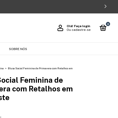
0
Olá!
Faça login
Ou cadastre-se
O
SOBRE NÓS
ina
>
Blusa Social Feminina de Primavera com Retalhos em
Social Feminina de
era com Retalhos em
ste