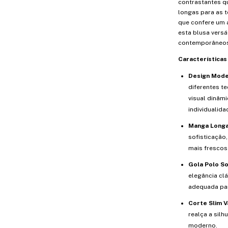
contrastantes q
longas para as 
que confere um a
esta blusa versát
contemporâneos
Características 
Design Mode
diferentes t
visual dinâmi
individualida
Manga Longa
sofisticação,
mais frescos
Gola Polo So
elegância clá
adequada par
Corte Slim V
realça a silh
moderno.