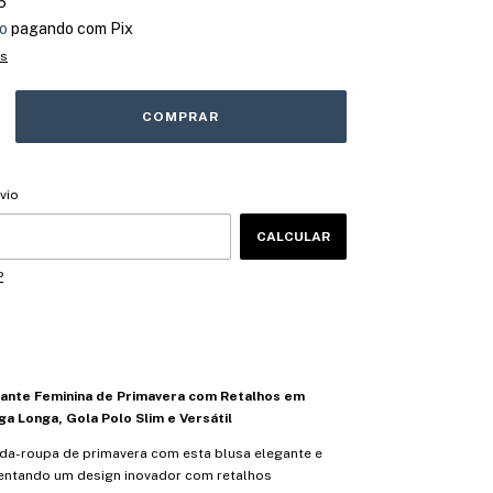
5
o
pagando com Pix
es
CEP:
ALTERAR CEP
vio
CALCULAR
P
gante Feminina de Primavera com Retalhos em
a Longa, Gola Polo Slim e Versátil
da-roupa de primavera com esta blusa elegante e
ntando um design inovador com retalhos