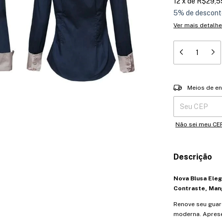
12
x
de
R$29,5
5% de descont
Ver mais detalh
Entregas para o 
Meios de en
Não sei meu CE
Descrição
Nova Blusa Ele
Contraste, Mang
Renove seu guar
moderna. Aprese