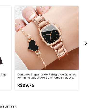
o Nas
Conjunto Elegante de Relógio de Quartzo
Bolsa Crossbod
Feminino Quadrado com Pulseira de Aço
Inoxidável
R$149,75
R$99,75
WSLETTER