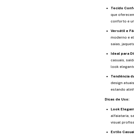
Tecido Confo
que oferecem
conforto e u
Versátil e Fá
moderno e el
saias, jaquet
Ideal para D
casuais, saí
look elegante
Tendência d
design atuai
estando alin
Dicas de Uso:
Look Elegant
alfaiataria, 
visual profis
Estilo Casua