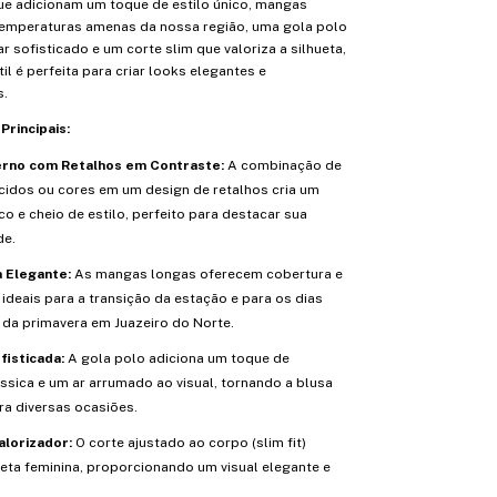
ue adicionam um toque de estilo único, mangas
temperaturas amenas da nossa região, uma gola polo
r sofisticado e um corte slim que valoriza a silhueta,
il é perfeita para criar looks elegantes e
.
Principais:
rno com Retalhos em Contraste:
A combinação de
ecidos ou cores em um design de retalhos cria um
co e cheio de estilo, perfeito para destacar sua
de.
 Elegante:
As mangas longas oferecem cobertura e
 ideais para a transição da estação e para os dias
 da primavera em Juazeiro do Norte.
fisticada:
A gola polo adiciona um toque de
ssica e um ar arrumado ao visual, tornando a blusa
a diversas ocasiões.
alorizador:
O corte ajustado ao corpo (slim fit)
ueta feminina, proporcionando um visual elegante e