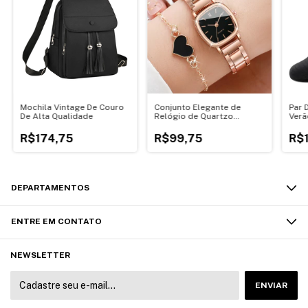
Mochila Vintage De Couro
Conjunto Elegante de
Par 
De Alta Qualidade
Relógio de Quartzo
Ver
Feminino Quadrado com
Rápi
Pulseira de Aço Inoxidável
R$174,75
R$99,75
R$
DEPARTAMENTOS
ENTRE EM CONTATO
NEWSLETTER