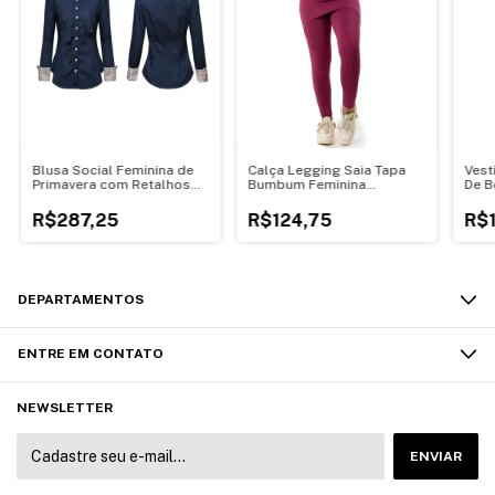
Blusa Social Feminina de
Calça Legging Saia Tapa
Vest
Primavera com Retalhos
Bumbum Feminina
De B
em Contraste
Academia Treino
R$287,25
R$124,75
R$
DEPARTAMENTOS
ENTRE EM CONTATO
NEWSLETTER