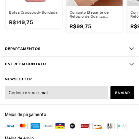
Bolsa Crossbody Bordada
Conjunto Elegante de
Conj
Relógio de Quartzo
Reló
Feminino Quadrado com
Femi
R$149,75
Pulseira de Aço Inoxidável
Malh
R$99,75
R$
DEPARTAMENTOS
ENTRE EM CONTATO
NEWSLETTER
Meios de pagamento
Meios de envio