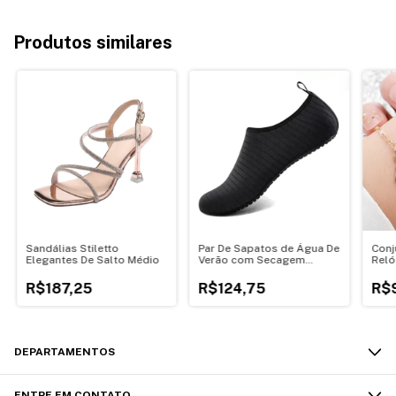
Produtos similares
Sandálias Stiletto
Par De Sapatos de Água De
Conj
Elegantes De Salto Médio
Verão com Secagem
Reló
Rápida
Femi
Puls
R$187,25
R$124,75
R$
DEPARTAMENTOS
ENTRE EM CONTATO