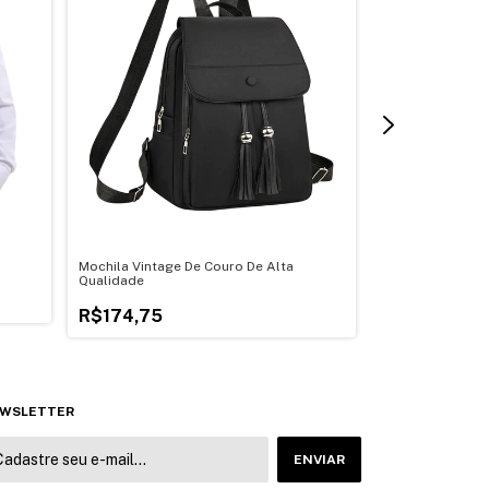
Mochila Vintage De Couro De Alta
Conjunto Elegan
Qualidade
Feminino com Pu
R$174,75
R$99,75
WSLETTER