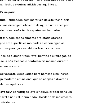
na, riachos e outras atividades aquáticas.
Principais:
ida:
Fabricados com materiais de alta tecnologia
m uma drenagem eficiente da água e uma secagem
ando o desconforto de sapatos encharcados.
nte:
A sola especialmente projetada oferece
ação em superfícies molhadas e escorregadias,
do segurança e estabilidade em cada passo.
 tecido superior respirável permite a circulação do
 seus pés frescos e confortáveis mesmo durante
tensas sob o sol.
ex Versátil:
Adequados para homens e mulheres,
n moderno e funcional que se adapta a diversos
vidades aquáticas.
Leveza:
A construção leve e flexível proporciona um
rtável e natural, permitindo liberdade de movimento
atividades.