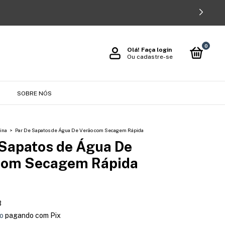
0
Olá!
Faça login
Ou cadastre-se
O
SOBRE NÓS
ina
>
Par De Sapatos de Água De Verão com Secagem Rápida
 Sapatos de Água De
com Secagem Rápida
3
o
pagando com Pix