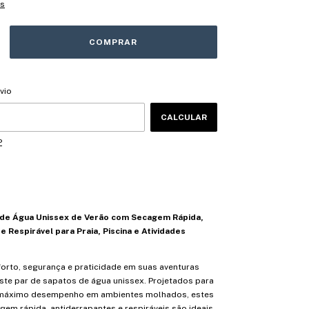
es
CEP:
ALTERAR CEP
vio
CALCULAR
P
 de Água Unissex de Verão com Secagem Rápida,
 Respirável para Praia, Piscina e Atividades
forto, segurança e praticidade em suas aventuras
ste par de sapatos de água unissex. Projetados para
 máximo desempenho em ambientes molhados, estes
em rápida, antiderrapantes e respiráveis são ideais