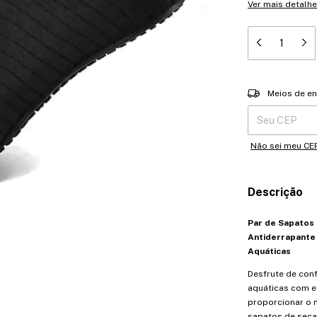
Ver mais detalh
Entregas para o 
Meios de en
Não sei meu CE
Descrição
Par de Sapatos
Antiderrapante e
Aquáticas
Desfrute de con
aquáticas com e
proporcionar o
sapatos de secag