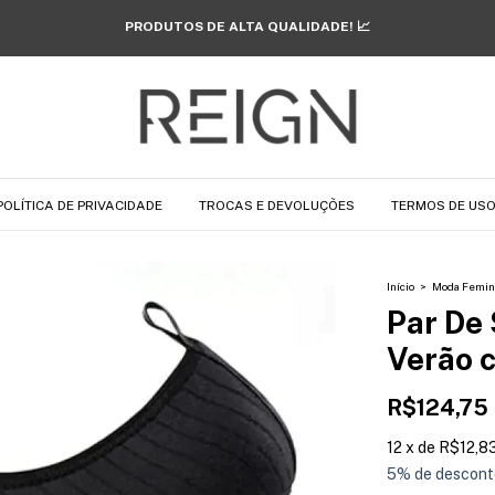
FRETE GRÁTIS SOMENTE HOJE! 🔥
POLÍTICA DE PRIVACIDADE
TROCAS E DEVOLUÇÕES
TERMOS DE US
Início
>
Moda Femin
Par De
Verão 
R$124,75
12
x
de
R$12,8
5% de descont