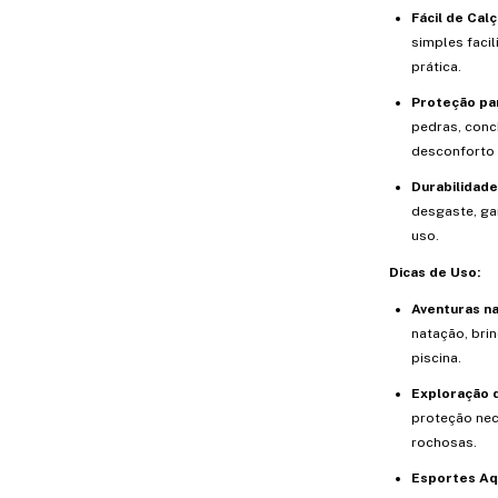
Fácil de Cal
simples facil
prática.
Proteção par
pedras, conc
desconforto 
Durabilidade
desgaste, ga
uso.
Dicas de Uso:
Aventuras na 
natação, bri
piscina.
Exploração d
proteção nec
rochosas.
Esportes Aq