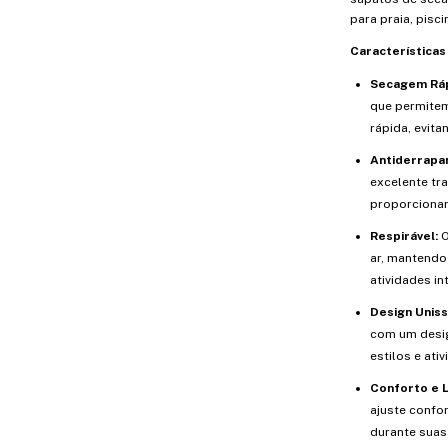
para praia, pisci
Características 
Secagem Ráp
que permite
rápida, evit
Antiderrapa
excelente tr
proporcionan
Respirável:
O
ar, mantendo
atividades in
Design Uniss
com um desig
estilos e ati
Conforto e 
ajuste confo
durante suas 